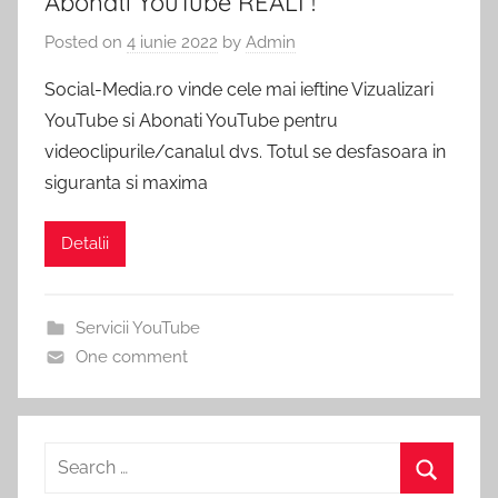
Abonati YouTube REALI !
Pachete
Vizualizari
Posted on
4 iunie 2022
by
Admin
Social
Media
Social-Media.ro vinde cele mai ieftine Vizualizari
YouTube
incepand
YouTube si Abonati YouTube pentru
de
videoclipurile/canalul dvs. Totul se desfasoara in
la
1
siguranta si maxima
RON.
Detalii
Servicii YouTube
One comment