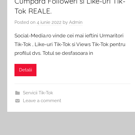
Facebook
Cumpara Followeri si Like-uri Tik-
uri
Tok REALE.
TikTok.
|
Pachete
Posted on
4 iunie 2022
by
Admin
Social
Vizualizari
Social-Media.ro vinde cei mai ieftini Urmaritori
Media
incepand
Tik-Tok , Like-uri Tik-Tok si Views Tik-Tok pentru
YouTube
de
profilul dvs. Totul se desfasoara in
la
1
Detalii
RON.
Servicii Tik-Tok
Leave a comment