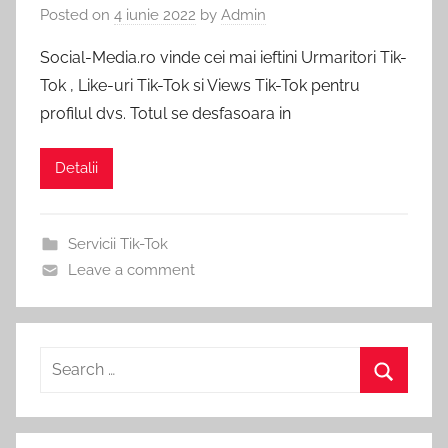
Posted on
4 iunie 2022
by
Admin
Pachete
Vizualizari
Social
Social-Media.ro vinde cei mai ieftini Urmaritori Tik-
Media
YouTube
Tok , Like-uri Tik-Tok si Views Tik-Tok pentru
incepand
profilul dvs. Totul se desfasoara in
de
la
1
Detalii
RON.
Servicii Tik-Tok
Leave a comment