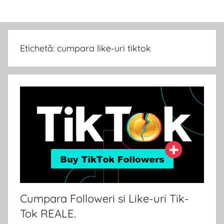
Skip
Cumpara
Cumpara
to
in
content
Urmaritori
siguranta
Etichetă:
cumpara like-uri tiktok
Followeri
pe
pe
Instagram
,
Instagram
Like-
uri
|
Facebook,
Vizualizari
Like-
si
Abonati
uri
YouTube
si
Facebook
Cumpara Followeri si Like-uri Tik-
Urmaritori/Like-
uri
Tok REALE.
|
TikTok.