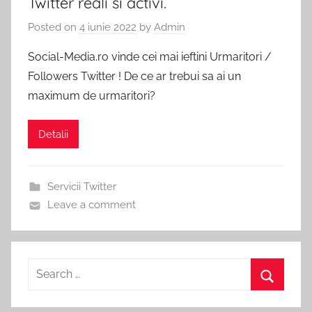
Twitter reali si activi.
Pachete
Vizualizari
Posted on
4 iunie 2022
by
Admin
Social
Media
Social-Media.ro vinde cei mai ieftini Urmaritori /
YouTube
incepand
Followers Twitter ! De ce ar trebui sa ai un
de
la
maximum de urmaritori?
1
RON.
Detalii
Servicii Twitter
Leave a comment