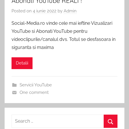
Abonati YouTube REALI !
Pachete
Vizualizari
Posted on
4 iunie 2022
by
Admin
Social
Media
Social-Media.ro vinde cele mai ieftine Vizualizari
YouTube
incepand
YouTube si Abonati YouTube pentru
de
videoclipurile/canalul dvs. Totul se desfasoara in
la
1
siguranta si maxima
RON.
Detalii
Servicii YouTube
One comment