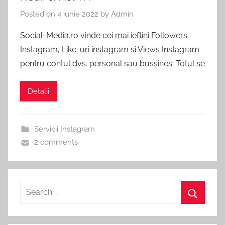
Pachete
Posted on
4 iunie 2022
by
Admin
Vizualizari
Social
Media
Social-Media.ro vinde cei mai ieftini Followers
YouTube
incepand
Instagram, Like-uri instagram si Views Instagram
de
pentru contul dvs. personal sau bussines. Totul se
la
1
Detalii
RON.
Servicii Instagram
2 comments