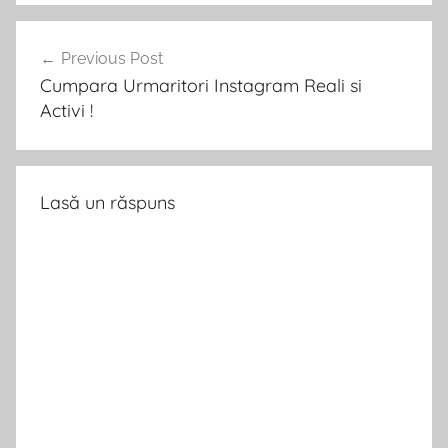
Pachete
Navigare
Vizualizari
Social
Previous Post
Media
în
Cumpara Urmaritori Instagram Reali si
YouTube
incepand
articole
Activi !
de
la
1
RON.
Lasă un răspuns